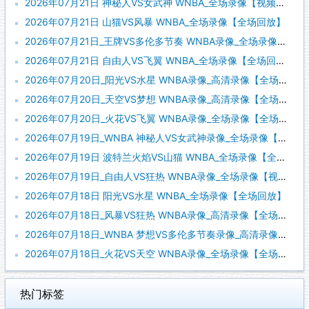
2026年07月21日 神秘人VS女武神 WNBA_全场录像【视频集锦】
2026年07月21日 山猫VS风暴 WNBA_全场录像【全场回放】
2026年07月21日_王牌VS多伦多节奏 WNBA录像_全场录像【全场回放】
2026年07月21日 自由人VS飞翼 WNBA_全场录像【全场回放】
2026年07月20日_阳光VS水星 WNBA录像_高清录像【全场回放】
2026年07月20日_天空VS梦想 WNBA录像_高清录像【全场回放】
2026年07月20日_火花VS飞翼 WNBA录像_全场录像【全场回放】
2026年07月19日_WNBA 神秘人VS女武神录像_全场录像【视频集锦】
2026年07月19日 波特兰火焰VS山猫 WNBA_全场录像【全场回放】
2026年07月19日_自由人VS狂热 WNBA录像_全场录像【视频集锦】
2026年07月18日 阳光VS水星 WNBA_全场录像【全场回放】
2026年07月18日_风暴VS狂热 WNBA录像_高清录像【全场回放】
2026年07月18日_WNBA 梦想VS多伦多节奏录像_高清录像【全场回放】
2026年07月18日_火花VS天空 WNBA录像_全场录像【全场回放】
热门标签